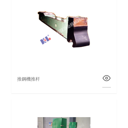
推鋼機推杆