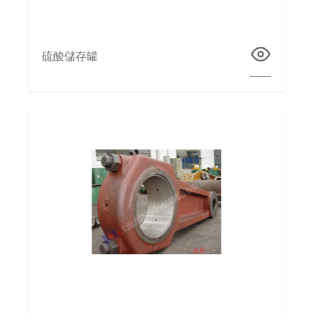
硫酸儲存罐