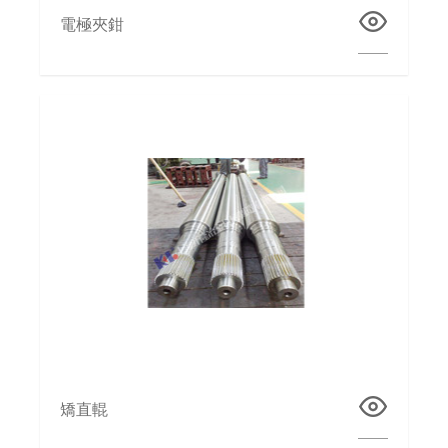
電極夾鉗
矯直輥