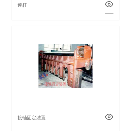
連杆
接軸固定裝置