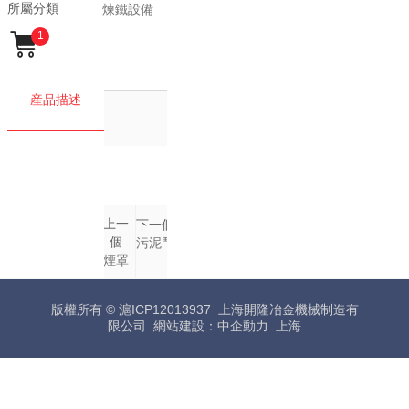
所屬分類
煉鐵設備

1
産品描述
上一
下一個
個
污泥鬥
煙罩
版權所有 © 滬ICP12013937 上海開隆冶金機械制造有
限公司 網站
建設：
中企動力
上海